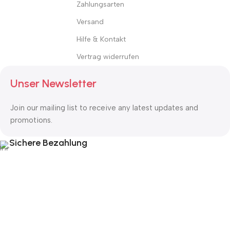
Zahlungsarten
Versand
Hilfe & Kontakt
Vertrag widerrufen
Unser Newsletter
Join our mailing list to receive any latest updates and
promotions.
Sichere Bezahlung
Hinweise
Bitte beachten Sie, dass die Produktabbildungen vom tatsächlichen Produkt
abweichen können. Maßgeblich sind die jeweilige Produktbeschreibung und